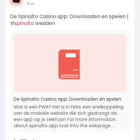
5 w
De Spinalto Casino app: Downloaden en spelen |
#spinalto
wedden
De Spinalto Casino app: Downloaden en spelen
Wat is een PWA? Het is in feite een snelkoppeling
van de mobiele website die zich gedraagt als
een app op je telefoon For more information
about spinalto app look into the webpage. .