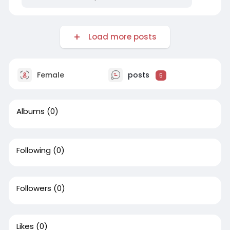
Load more posts
Female
posts
5
Albums
(0)
Following
(0)
Followers
(0)
Likes
(0)