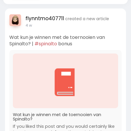
flynntmo407711
created a new article
4 w
Wat kun je winnen met de toernooien van
Spinalto? |
#spinalto
bonus
Wat kun je winnen met de toernooien van
Spinalto?
If you liked this post and you would certainly like