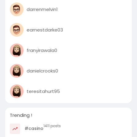
darrenmelvin1
earnestdarke03
franyirawala0
danielcrooks0
teresitahurt95
Trending !
1411 posts
#casino