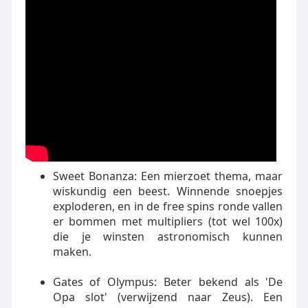
Sweet Bonanza: Een mierzoet thema, maar
wiskundig een beest. Winnende snoepjes
exploderen, en in de free spins ronde vallen
er bommen met multipliers (tot wel 100x)
die je winsten astronomisch kunnen
maken.
Gates of Olympus: Beter bekend als 'De
Opa slot' (verwijzend naar Zeus). Een