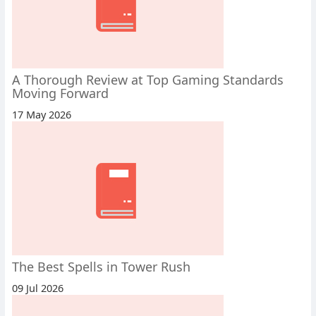
A Thorough Review at Top Gaming Standards
Moving Forward
17 May 2026
The Best Spells in Tower Rush
09 Jul 2026