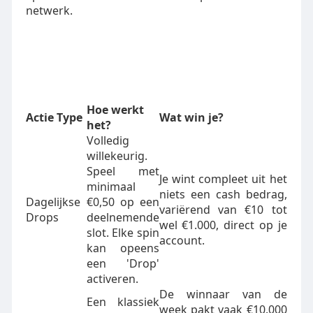
netwerk.
Hoe werkt
Actie Type
Wat win je?
het?
Volledig
willekeurig.
Speel met
Je wint compleet uit het
minimaal
niets een cash bedrag,
Dagelijkse
€0,50 op een
variërend van €10 tot
Drops
deelnemende
wel €1.000, direct op je
slot. Elke spin
account.
kan opeens
een 'Drop'
activeren.
De winnaar van de
Een klassiek
week pakt vaak €10.000